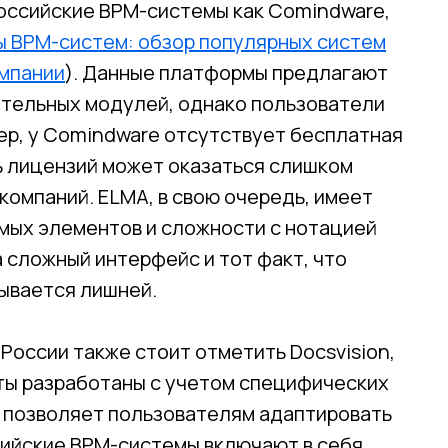
оссийские BPM-системы как Comindware,
 BPM-систем: обзор популярных систем
омпании
). Данные платформы предлагают
ительных модулей, однако пользователи
мер, у Comindware отсутствует бесплатная
ь лицензий может оказаться слишком
компаний. ELMA, в свою очередь, имеет
ых элементов и сложности с нотацией
 сложный интерфейс и тот факт, что
ывается лишней.
России также стоит отметить Docsvision,
укты разработаны с учетом специфических
о позволяет пользователям адаптировать
сийские BPM-системы включают в себя