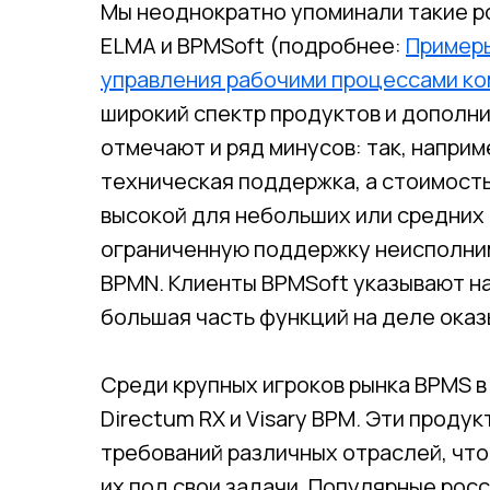
Мы неоднократно упоминали такие р
ELMA и BPMSoft (подробнее:
Примеры
управления рабочими процессами к
широкий спектр продуктов и дополн
отмечают и ряд минусов: так, напри
техническая поддержка, а стоимост
высокой для небольших или средних 
ограниченную поддержку неисполним
BPMN. Клиенты BPMSoft указывают на
большая часть функций на деле оказ
Среди крупных игроков рынка BPMS в 
Directum RX и Visary BPM. Эти прод
требований различных отраслей, чт
их под свои задачи. Популярные рос