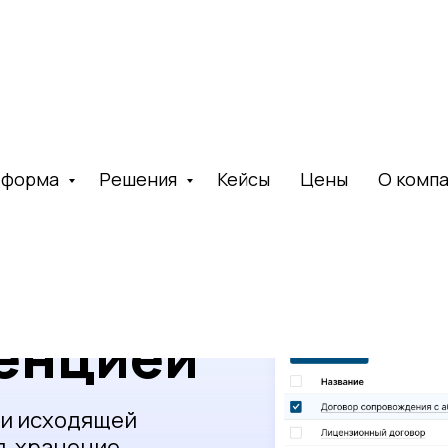
тформа
Решения
Кейсы
Цены
О комп
енцией
 и исходящей
, хранение,