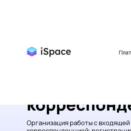
Главная
Бизнес-сценарии
Канцелярия
»
»
Пла
Управление
корреспонд
Организация работы с входящей
корреспонденцией: регистрация