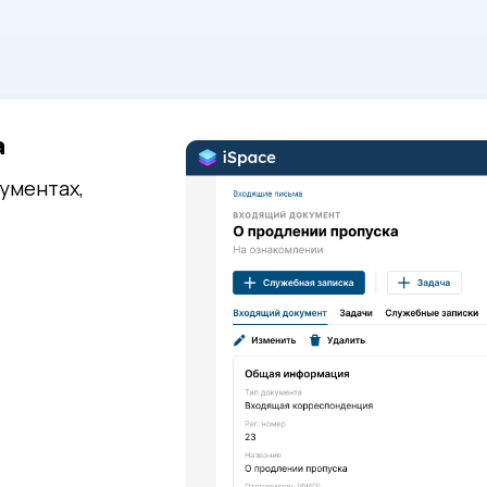
а
ументах,