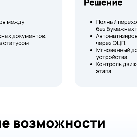
Решение
ов между
Полный перехо
без бумажных 
жных документов.
Автоматизиров
а статусом
через ЭЦП.
Мгновенный до
устройства.
Контроль движ
этапа.
е возможности