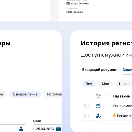
еры
История регис
Доступ к нужной ин