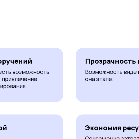
оручений
Прозрачность 
 есть возможность
Возможность видеть
, привлечение
она этапе.
гирования.
ой
Экономия рес
Сокращение затрат