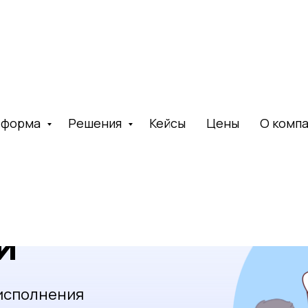
учениями
тформа
Решения
Кейсы
Цены
О комп
и
 исполнения