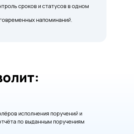
нтроль сроков и статусов в одном
говременных напоминаний.
волит:
олёров исполнения поручений и
отчёта по выданным поручениям