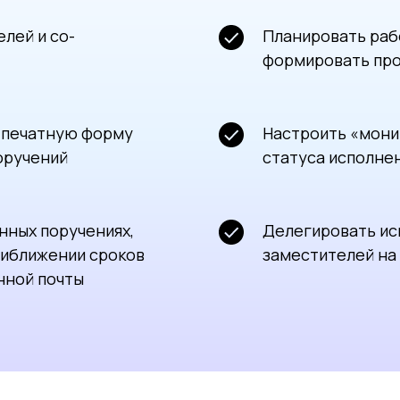
лей и со-
Планировать рабо
формировать пр
 печатную форму
Настроить «мони
оручений
статуса исполне
нных поручениях,
Делегировать ис
риближении сроков
заместителей на
нной почты