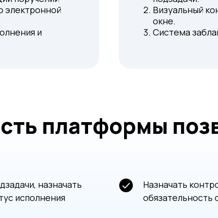
о электронной
Визуальный ко
окне.
олнения и
Система забла
сть платформы поз
дзадачи, назначать
Назначать контр
тус исполнения
обязательность 