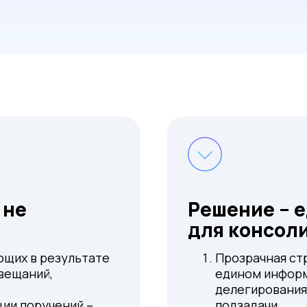
 не
Решение – 
для консол
ющих в результате
Прозрачная ст
вещаний,
едином информ
делегирования
ии поручений –
подзадачи.