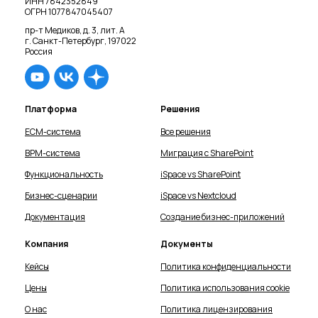
ИНН 7842352849
ОГРН 1077847045407
пр-т Медиков, д. 3, лит. А
г. Санкт-Петербург, 197022
Россия
Платформа
Решения
ECM-система
Все решения
BPM-система
Миграция с SharePoint
Функциональность
iSpace vs SharePoint
Бизнес-сценарии
iSpace vs Nextcloud
Документация
Cоздание бизнес-приложений
Компания
Документы
Кейсы
Политика конфиденциальности
Цены
Политика использования cookie
О нас
Политика лицензирования