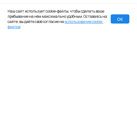
Наш сайт использует cookie-файлы, чтобы сделать ваше
пребывание на нём максимально удобным. Оставаясь на
ОК
сайте, вы даёте своё согласие на
использование cookie-
файлов
.
Программа для ЭВМ «Платформа iSpace» включена в Единый
реестр российских программ для ЭВМ и баз данных. Реестровый
номер № 15230
© 2022-2025 iSpace
Офис:
+7 (812) 611-11-41
Отдел продаж:
+7 (499) 938-66-11
sales@ispace-platform.ru
ООО «Контек»
ИНН 7842352849
ОГРН 1077847045407