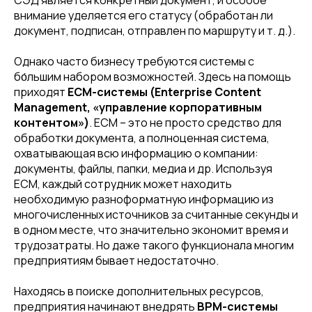
СЭД является конкретный документ, и особое
внимание уделяется его статусу (обработан ли
документ, подписан, отправлен по маршруту и т. д.).
Однако часто бизнесу требуются системы с
бо́льшим набором возможностей. Здесь на помощь
приходят
ECM-системы (Enterprise Content
Management, «управление корпоративным
контентом»)
. ЕСМ – это не просто средство для
обработки документа, а полноценная система,
охватывающая всю информацию о компании:
документы, файлы, папки, медиа и др. Используя
ЕСМ, каждый сотрудник может находить
необходимую разноформатную информацию из
многочисленных источников за считанные секунды и
в одном месте, что значительно экономит время и
трудозатраты. Но даже такого функционала многим
предприятиям бывает недостаточно.
Находясь в поиске дополнительных ресурсов,
предприятия начинают внедрять
BPM-системы