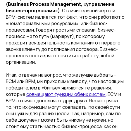
(Business Process Management, «управление
бизнес-процессами»)
. Отличительной чертой
BPM-систем является тот факт, что они работают с
«нематериальными ресурсами», или бизнес-
процессами. Говоря простыми словами, бизнес-
процесс – это путь (маршрут), по которому
проходит вся деятельность компании: от первого
звонка клиенту до подписания договора. Бизнес-
процессы составляют почти всю работу любой
организации.
Итак, отвечая на вопрос, что же лучше выбрать –
ECM или BPM, мы приходим к выводу, что настоящим
победителем в «битве» являются те решения,
которые
совмещают функции обеих систем
. ECM и
BPM отлично дополняют друг друга. Несмотря на
то, что их функции могут совпадать, по своей сути
они нужны для разных целей. Так, например, сам по
себе документ может быть никому не нужен, но
стоит ему стать частью бизнес-процесса, как он