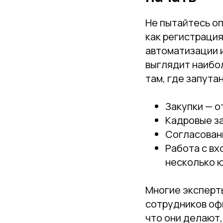
Не пытайтесь оп
как регистраци
автоматизации и
выглядит наибол
там, где запутан
Закупки — о
Кадровые за
Согласован
Работа с в
несколько 
Многие эксперт
сотрудников офи
что они делают,