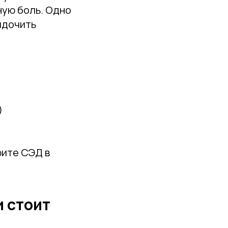
ную боль. Одно
ядочить
)
рите СЭД в
и стоит