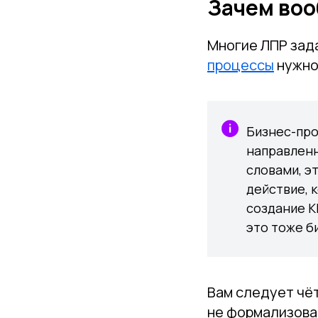
Зачем воо
Многие ЛПР зад
процессы
нужно
Бизнес-про
направленн
словами, э
действие, 
создание К
это тоже б
Вам следует чё
не формализован