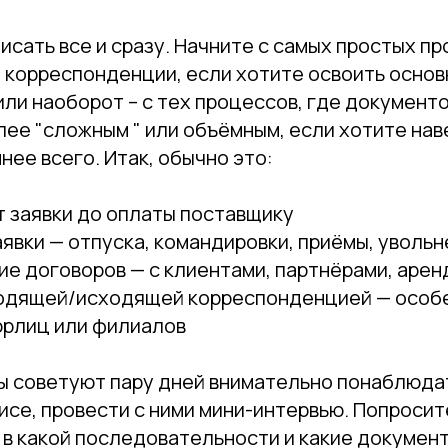
исать все и сразу. Начните с самых простых пр
я корреспонденции, если хотите освоить осно
ли наоборот – с тех процессов, где документ
ее "сложным " или объёмным, если хотите нав
нее всего. Итак, обычно это:
т заявки до оплаты поставщику
явки — отпуска, командировки, приёмы, увольн
ие договоров — с клиентами, партнёрами, аре
ходящей/исходящей корреспонденцией — особе
юрлиц или филиалов
ы советуют пару дней внимательно понаблюдат
се, провести с ними мини-интервью. Попросите
 в какой последовательности и какие докумен