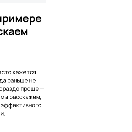
 примере
скаем
асто кажется
да раньше не
гораздо проще —
 мы расскажем,
я эффективного
и.