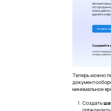
Теперь можно п
документооборо
минимальное вр
Создать
ша
определить