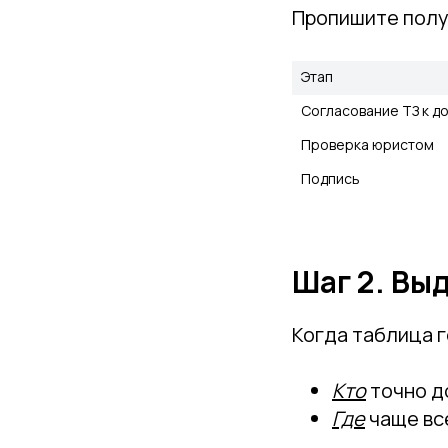
Пропишите полу
Этап 
Согласование ТЗ к до
Проверка юристом 
Подпись 
Шаг 2. Вы
Когда таблица г
Кто
точно д
Где
чаще вс