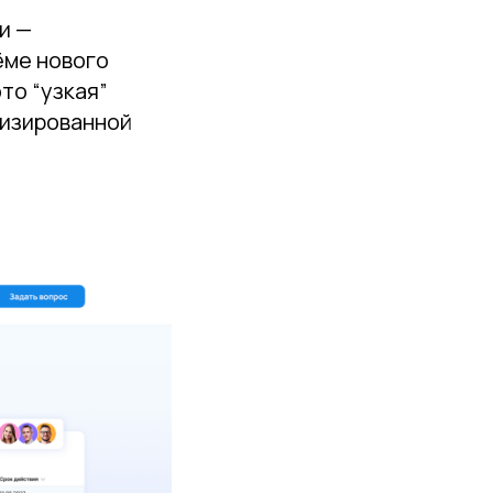
и —
ёме нового
то “узкая”
лизированной