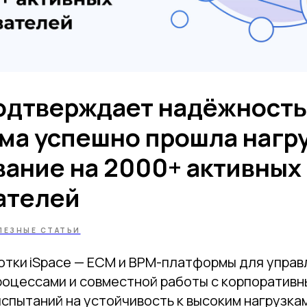
подтверждает надёжность
ма успешно прошла нагр
вание на 2000+ активных
ателей
ЛЕЗНЫЕ СТАТЬИ
отки iSpace — ECM и BPM-платформы для управ
роцессами и совместной работы с корпоратив
спытаний на устойчивость к высоким нагрузка