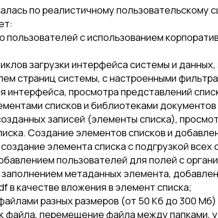
валась по реалистичному пользовательскому 
ет:
ю пользователей с использованием корпорати
иклов загрузки интерфейса системы и данных
лем страниц системы, с настроенными фильтра
я интерфейса, просмотра представлений списк
ементами списков и библиотеками документов 
озданных записей (элементы списка), просмот
иска. Создание элементов списков и добавле
создание элемента списка с подгрузкой всех 
добавлением пользователей для полей с орган
, заполнением метаданных элемента, добавле
df в качестве вложения в элемент списка;
файлами разных размеров (от 50 Кб до 300 Мб)
ск файла, перемещение файла между папками, 