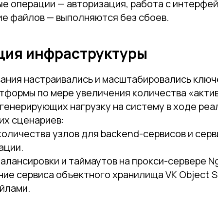
е операции — авторизация, работа с интерфей
е файлов — выполняются без сбоев.
ция инфраструктуры
вания настраивались и масштабировались клю
тформы по мере увеличения количества «акти
 генерирующих нагрузку на систему в ходе ре
их сценариев:
оличества узлов для backend-сервисов и серв
ации.
алансировки и таймаутов на прокси-сервере Ng
ие сервиса объектного хранилища VK Object S
йлами.