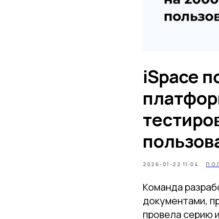
iSpace 
платфор
тестиро
пользов
2026-01-22 11:04
ПО
Команда разраб
документами, п
провела серию и