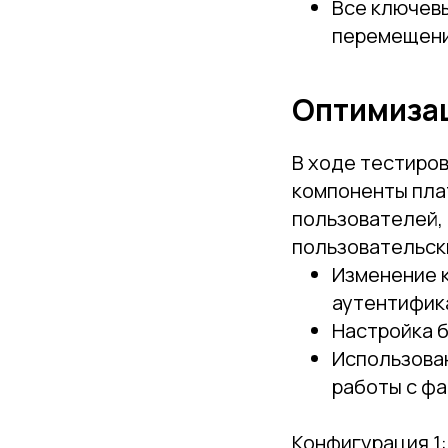
Все ключевы
перемещени
Оптимиза
В ходе тестиро
компоненты пла
пользователей,
пользовательск
Изменение к
аутентифик
Настройка б
Использован
работы с фа
Конфигурация 1: