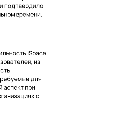
 и подтвердило
льном времени.
ильность iSpace
зователей, из
ость
требуемые для
й аспект при
рганизациях с