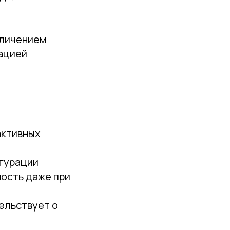
еличением
зацией
активных
игурации
ость даже при
тельствует о