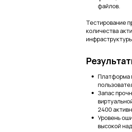
файлов.
Тестирование п
количества акт
инфраструктуры
Результа
Платформа 
пользовате
Запас проч
виртуально
2400 активн
Уровень оши
высокой на