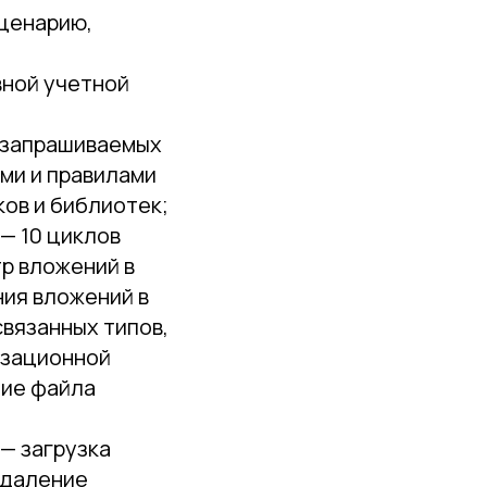
сценарию,
вной учетной
, запрашиваемых
ми и правилами
ов и библиотек;
— 10 циклов
р вложений в
ния вложений в
связанных типов,
изационной
ние файла
 — загрузка
удаление