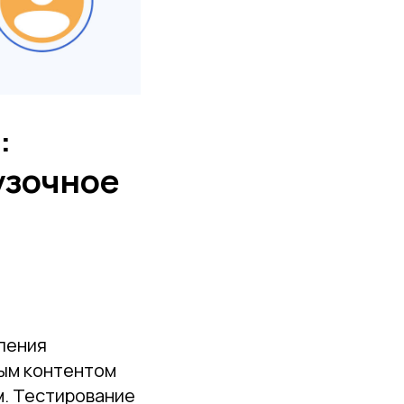
:
узочное
ления
ным контентом
м. Тестирование