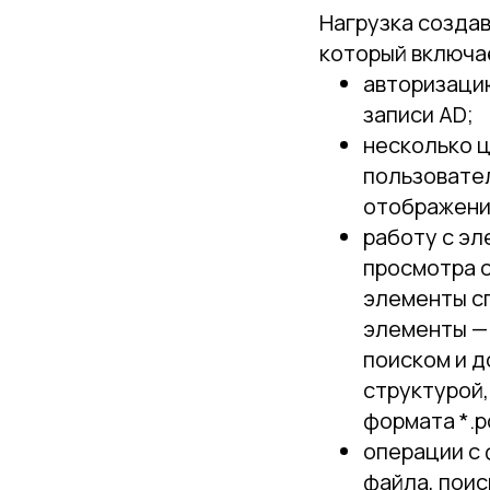
Нагрузка созда
который включа
авторизаци
записи AD;
несколько ц
пользовате
отображени
работу с эл
просмотра с
элементы сп
элементы — 
поиском и 
структурой
формата *.p
операции с 
файла, пои