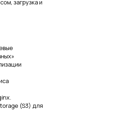
сом, загрузка и
чевые
вных»
ализации
иса
inx.
torage (S3) для