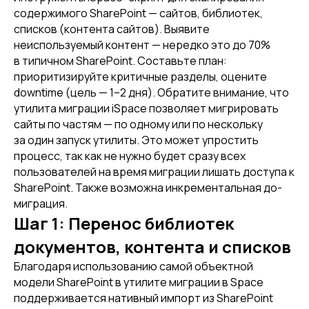
содержимого SharePoint — сайтов, библиотек,
списков (контента сайтов). Выявите
неиспользуемый контент — нередко это до 70%
в типичном SharePoint. Составьте план:
приоритизируйте критичные разделы, оцените
downtime (цель — 1–2 дня). Обратите внимание, что
утилита миграции iSpace позволяет мигрировать
сайты по частям — по одному или по нескольку
за один запуск утилиты. Это может упростить
процесс, так как не нужно будет сразу всех
пользователей на время миграции лишать доступа к
SharePoint. Также возможна инкрементальная до-
миграция.
Шаг 1: Перенос библиотек
документов, контента и списков
Благодаря использованию самой объектной
модели SharePoint в утилите миграции в Space
поддерживается нативный импорт из SharePoint