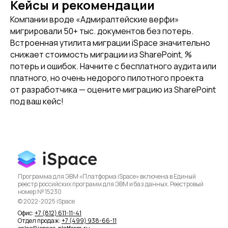
Кейсы и рекомендации
Компании вроде «Адмиралтейские верфи»
мигрировали 50+ тыс. документов без потерь.
Встроенная утилита миграции iSpace значительно
снижает стоимость миграции из SharePoint, %
потерь и ошибок. Начните с бесплатного аудита или
платного, но очень недорого пилотного проекта
от разработчика — оцените миграцию из SharePoint
под ваш кейс!
Программа для ЭВМ «Платформа iSpace» включена в Единый
реестр российских программ для ЭВМ и баз данных. Реестровый
номер № 15230
© 2022-2025 iSpace
Офис:
+7 (812) 611-11-41
Отдел продаж:
+7 (499) 938-66-11