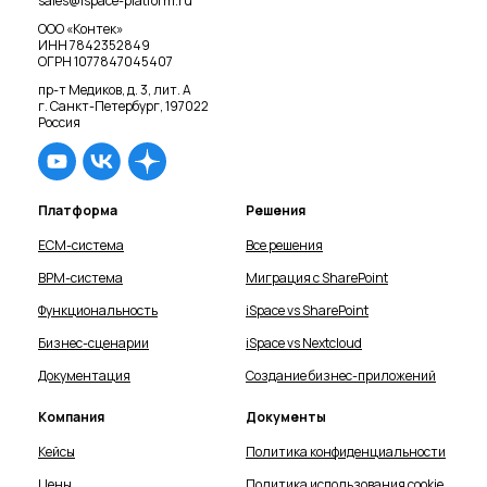
sales@ispace-platform.ru
ООО «Контек»
ИНН 7842352849
ОГРН 1077847045407
пр-т Медиков, д. 3, лит. А
г. Санкт-Петербург, 197022
Россия
Платформа
Решения
ECM-система
Все решения
BPM-система
Миграция с SharePoint
Функциональность
iSpace vs SharePoint
Бизнес-сценарии
iSpace vs Nextcloud
Документация
Cоздание бизнес-приложений
Компания
Документы
Кейсы
Политика конфиденциальности
Цены
Политика использования cookie