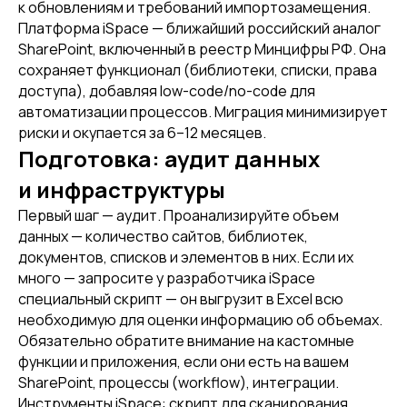
к обновлениям и требований импортозамещения.
Платформа iSpace — ближайший российский аналог
SharePoint, включенный в реестр Минцифры РФ. Она
сохраняет функционал (библиотеки, списки, права
доступа), добавляя low-code/no-code для
автоматизации процессов. Миграция минимизирует
риски и окупается за 6–12 месяцев.
Подготовка: аудит данных
и инфраструктуры
Первый шаг — аудит. Проанализируйте объем
данных — количество сайтов, библиотек,
документов, списков и элементов в них. Если их
много — запросите у разработчика iSpace
специальный скрипт — он выгрузит в Excel всю
необходимую для оценки информацию об объемах.
Обязательно обратите внимание на кастомные
функции и приложения, если они есть на вашем
SharePoint, процессы (workflow), интеграции.
Инструменты iSpace: скрипт для сканирования