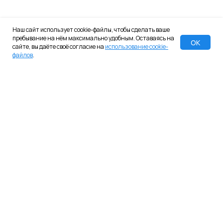
Наш сайт использует cookie-файлы, чтобы сделать ваше
пребывание на нём максимально удобным. Оставаясь на
ОК
сайте, вы даёте своё согласие на
использование cookie-
файлов
.
Программа для ЭВМ «Платформа iSpace» включена в Единый
реестр российских программ для ЭВМ и баз данных. Реестровый
номер № 15230
© 2022-2025 iSpace
Офис:
+7 (812) 611-11-41
Отдел продаж:
+7 (499) 938-66-11
sales@ispace-platform.ru
ООО «Контек»